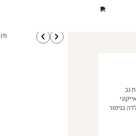
 גב
יקוני
דה בגימור