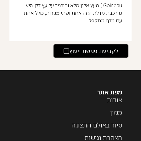
Goineau ) מעץ אלון מלא ופורניר על עץ דק. היא
מורכבת מדלת הזזה אחת ושתי מגירות, כולל אחת
עם מדף מתקפל.
לקביעת פגישת ייעוץ
מפת אתר
אודות
מגזין
סיור באולם התצוגה
הצהרת נגישות